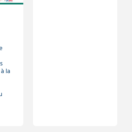
e
s
 à la
u