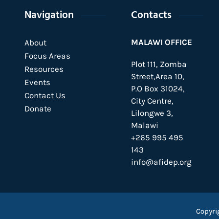
Navigation
Contacts
MALAWI OFFICE
About
Focus Areas
Plot 111, Zomba
Resources
Street,Area 10,
Events
P.O Box 31024,
Contact Us
City Centre,
Donate
Lilongwe 3,
Malawi
+265 995 495
143
info@afidep.org
Copyri